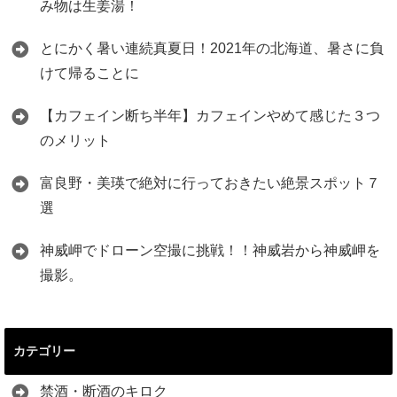
み物は生姜湯！
とにかく暑い連続真夏日！2021年の北海道、暑さに負
けて帰ることに
【カフェイン断ち半年】カフェインやめて感じた３つ
のメリット
富良野・美瑛で絶対に行っておきたい絶景スポット７
選
神威岬でドローン空撮に挑戦！！神威岩から神威岬を
撮影。
カテゴリー
禁酒・断酒のキロク