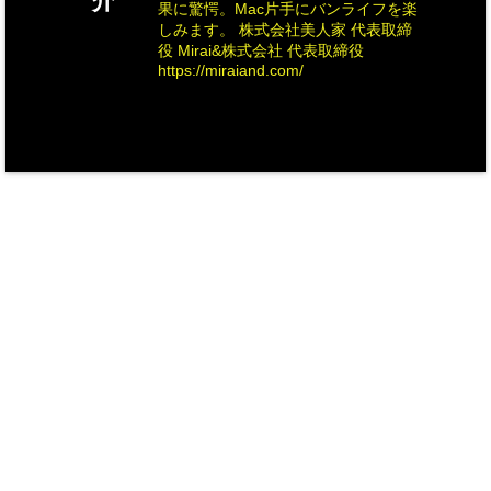
介
果に驚愕。Mac片手にバンライフを楽
しみます。 株式会社美人家 代表取締
役 Mirai&株式会社 代表取締役
https://miraiand.com/