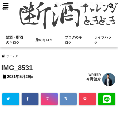
menu
禁酒・断酒
ブログのキ
ライフハッ
旅のキロク
のキロク
ロク
ク
ホーム
IMG_8531
WRITER
2021年5月29日
今野健介