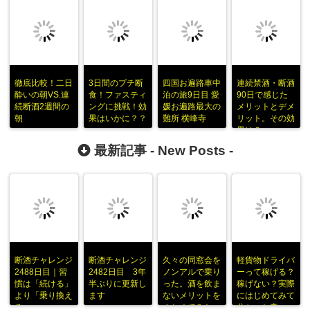
徹底比較！二日
3日間のプチ断
四国お遍路車中
連続禁酒・断酒
酔いの朝VS.連
食！ファスティ
泊の旅9日目 愛
90日で感じた
続断酒2週間の
ングに挑戦！効
媛お遍路最大の
メリットとデメ
朝
果はいかに？？
難所 横峰寺
リット。その効
果は？
最新記事 -
New Posts
-
断酒チャレンジ
断酒チャレンジ
久々の同窓会を
軽貨物ドライバ
2488日目｜習
2482日目 3年
ノンアルで乗り
ーって稼げる？
慣は「続ける」
半ぶりに更新し
った。酒を飲ま
稼げない？実際
より「乗り換え
ます
ないメリットを
にはじめてみて
る」
まとめてみた
分かった事