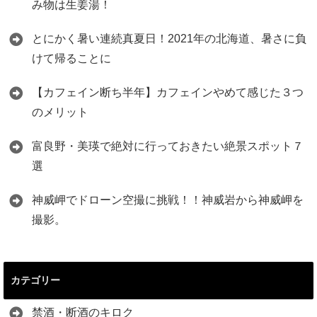
み物は生姜湯！
とにかく暑い連続真夏日！2021年の北海道、暑さに負
けて帰ることに
【カフェイン断ち半年】カフェインやめて感じた３つ
のメリット
富良野・美瑛で絶対に行っておきたい絶景スポット７
選
神威岬でドローン空撮に挑戦！！神威岩から神威岬を
撮影。
カテゴリー
禁酒・断酒のキロク