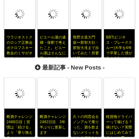
ウラジオストク
ピエール瀧の逮
熊野古道大門
BBT(ビジネ
のロシア正教会
捕・保釈で考え
坂〜那智大社・
ス・ブレークス
ポクロフスキー
たこと。ピエー
那智大滝まで歩
ルー)大学を6年
教会のミサがオ
ル瀧はそんなに
いてみた！所要
で卒業した僕が
ススメ
悪いのか？
時間まとめ
教える3つのメ
リット
最新記事 -
New Posts
-
断酒チャレンジ
断酒チャレンジ
久々の同窓会を
軽貨物ドライバ
2488日目｜習
2482日目 3年
ノンアルで乗り
ーって稼げる？
慣は「続ける」
半ぶりに更新し
った。酒を飲ま
稼げない？実際
より「乗り換え
ます
ないメリットを
にはじめてみて
る」
まとめてみた
分かった事