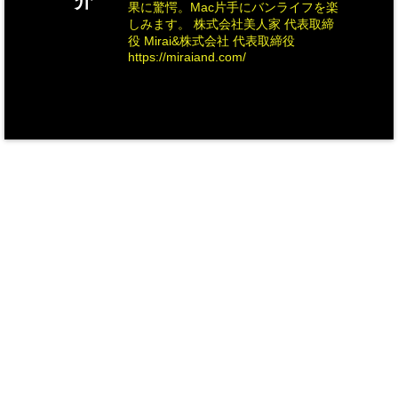
介
果に驚愕。Mac片手にバンライフを楽
しみます。 株式会社美人家 代表取締
役 Mirai&株式会社 代表取締役
https://miraiand.com/