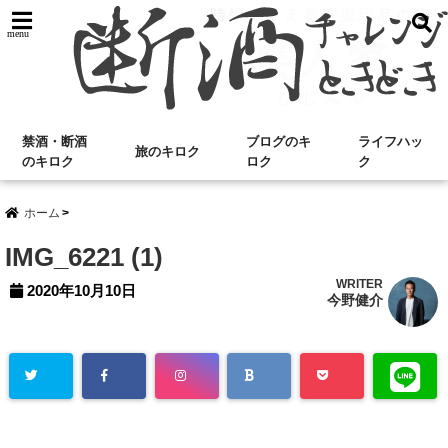
menu
禁酒・断酒
ブログのキ
ライフハッ
旅のキロク
のキロク
ロク
ク
ホーム
IMG_6221 (1)
WRITER
2020年10月10日
今野健介