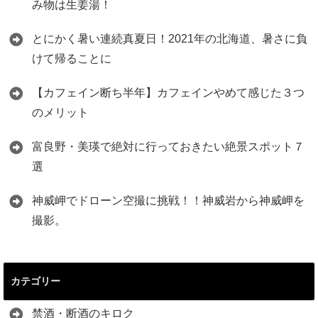
み物は生姜湯！
とにかく暑い連続真夏日！2021年の北海道、暑さに負
けて帰ることに
【カフェイン断ち半年】カフェインやめて感じた３つ
のメリット
富良野・美瑛で絶対に行っておきたい絶景スポット７
選
神威岬でドローン空撮に挑戦！！神威岩から神威岬を
撮影。
カテゴリー
禁酒・断酒のキロク