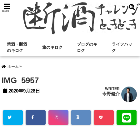
menu
禁酒・断酒
ブログのキ
ライフハッ
旅のキロク
のキロク
ロク
ク
ホーム
IMG_5957
WRITER
2020年9月28日
今野健介