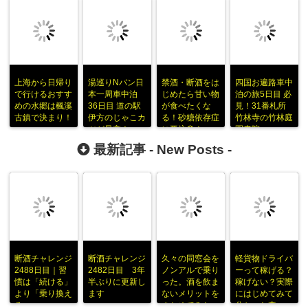
上海から日帰り
湯巡りNバン日
禁酒・断酒をは
四国お遍路車中
で行けるおすす
本一周車中泊
じめたら甘い物
泊の旅5日目 必
めの水郷は楓溪
36日目 道の駅
が食べたくな
見！31番札所
古鎮で決まり！
伊方のじゃこカ
る！砂糖依存症
竹林寺の竹林庭
ツが最高！
に要注意！
園書院
最新記事 -
New Posts
-
断酒チャレンジ
断酒チャレンジ
久々の同窓会を
軽貨物ドライバ
2488日目｜習
2482日目 3年
ノンアルで乗り
ーって稼げる？
慣は「続ける」
半ぶりに更新し
った。酒を飲ま
稼げない？実際
より「乗り換え
ます
ないメリットを
にはじめてみて
る」
まとめてみた
分かった事