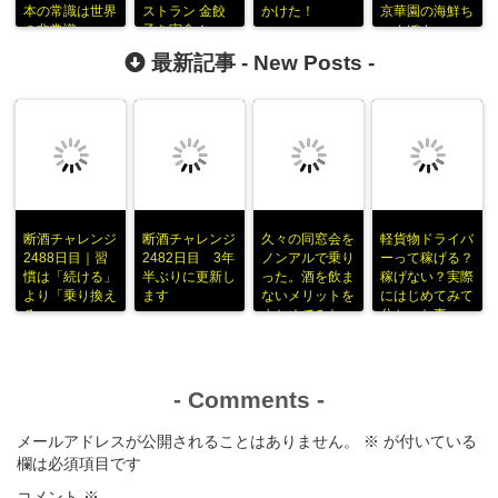
本の常識は世界
ストラン 金餃
かけた！
京華園の海鮮ち
の非常識
子を実食！
ゃんぽん
最新記事 -
New Posts
-
断酒チャレンジ
断酒チャレンジ
久々の同窓会を
軽貨物ドライバ
2488日目｜習
2482日目 3年
ノンアルで乗り
ーって稼げる？
慣は「続ける」
半ぶりに更新し
った。酒を飲ま
稼げない？実際
より「乗り換え
ます
ないメリットを
にはじめてみて
る」
まとめてみた
分かった事
-
Comments
-
メールアドレスが公開されることはありません。
※
が付いている
欄は必須項目です
コメント
※