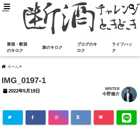
menu
禁酒・断酒
ブログのキ
ライフハッ
旅のキロク
のキロク
ロク
ク
ホーム
IMG_0197-1
WRITER
2022年5月19日
今野健介