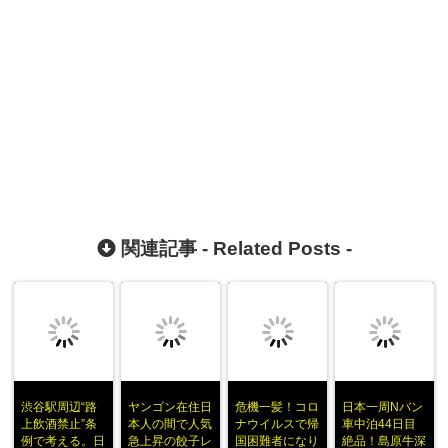
関連記事 -
Related Posts
-
渋谷駅周辺“路
ヤンゴン在住日
危機一髪！コロ
日本一周Nバン
上飲酒禁止”条
本人の間で人気
ナウイルスで帰
車中泊44日目
例で考える。日
急上昇の餃子レ
国困難者になり
絶品！島原牛深