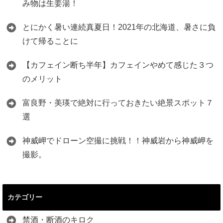
み物は生姜湯！
とにかく暑い連続真夏日！2021年の北海道、暑さに負
けて帰ることに
【カフェイン断ち半年】カフェインやめて感じた３つ
のメリット
富良野・美瑛で絶対に行っておきたい絶景スポット７
選
神威岬でドローン空撮に挑戦！！神威岩から神威岬を
撮影。
カテゴリー
禁酒・断酒のキロク