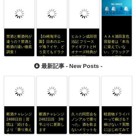
禁酒と断酒何が
【白崎海洋公
ヒルトン成田宿
ＡＡＡ浦田直也
違うの？禁酒と
園】日本のエー
泊記 フリース
容疑者は「本当
断酒の違い徹底
ゲ海？イヤ、ど
テイギフトとH
に覚えていな
調査！
う見てもドラク
オナーズ特典が
い」ブラックア
エ3
併用可能
ウトの恐怖
最新記事 -
New Posts
-
断酒チャレンジ
断酒チャレンジ
久々の同窓会を
軽貨物ドライバ
2488日目｜習
2482日目 3年
ノンアルで乗り
ーって稼げる？
慣は「続ける」
半ぶりに更新し
った。酒を飲ま
稼げない？実際
より「乗り換え
ます
ないメリットを
にはじめてみて
る」
まとめてみた
分かった事