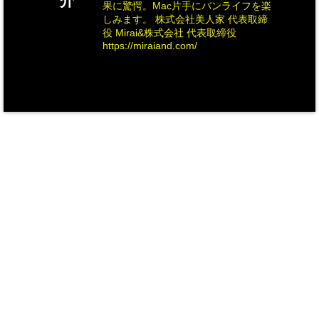
介
果に驚愕。Mac片手にバンライフを楽
しみます。 株式会社美人家 代表取締
役 Mirai&株式会社 代表取締役
https://miraiand.com/