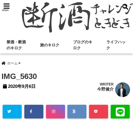
menu
禁酒・断酒
ブログのキ
ライフハッ
旅のキロク
のキロク
ロク
ク
ホーム
IMG_5630
WRITER
2020年9月6日
今野健介