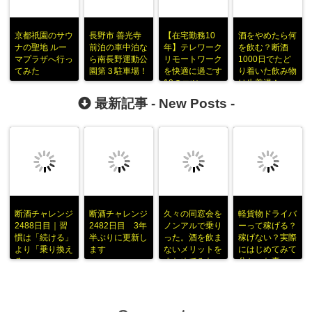
京都祇園のサウ
長野市 善光寺
【在宅勤務10
酒をやめたら何
ナの聖地 ルー
前泊の車中泊な
年】テレワーク
を飲む？断酒
マプラザへ行っ
ら南長野運動公
リモートワーク
1000日でたど
てみた
園第３駐車場！
を快適に過ごす
り着いた飲み物
10のコツ
は生姜湯！
最新記事 -
New Posts
-
断酒チャレンジ
断酒チャレンジ
久々の同窓会を
軽貨物ドライバ
2488日目｜習
2482日目 3年
ノンアルで乗り
ーって稼げる？
慣は「続ける」
半ぶりに更新し
った。酒を飲ま
稼げない？実際
より「乗り換え
ます
ないメリットを
にはじめてみて
る」
まとめてみた
分かった事