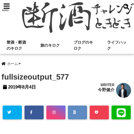
menu
禁酒・断酒
ブログのキ
ライフハッ
旅のキロク
のキロク
ロク
ク
ホーム
fullsizeoutput_577
WRITER
2019年8月4日
今野健介