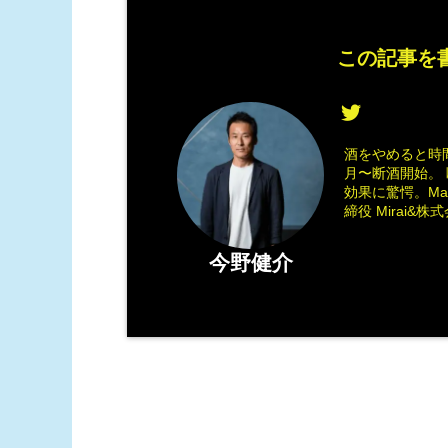
この記事を書
酒をやめると時間
月〜断酒開始。 
効果に驚愕。M
締役 Mirai&株式会
今野健介