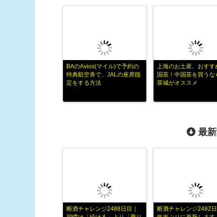
BAのAvios(マイル)で予約の
上海のお土産、おすす
特典航空券で、JALの座席指
国茶！中国茶を買うな
定をする方法
茶城がオススメ
最新
断酒チャレンジ2488日目｜
断酒チャレンジ2482日