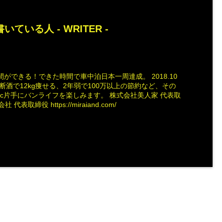
いている人 -
WRITER
-
ができる！できた時間で車中泊日本一周達成。 2018.10
断酒で12kg痩せる、2年弱で100万以上の節約など、その
ac片手にバンライフを楽しみます。 株式会社美人家 代表取
社 代表取締役 https://miraiand.com/