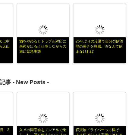
めは中
酒をやめるとトラブル対応に
26年ぶりの冷夏で自分の飲酒
ら天山
余裕が出る！仕事しながらの
歴の長さを痛感。酒なんて飲
旅に緊急事態
まなければ
記事 -
New Posts
-
目 3
久々の同窓会をノンアルで乗
軽貨物ドライバーって稼げ