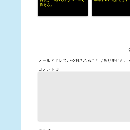
習慣は「続ける」より「乗り
年半ぶりに更新します
換える」
-
メールアドレスが公開されることはありません。
コメント
※