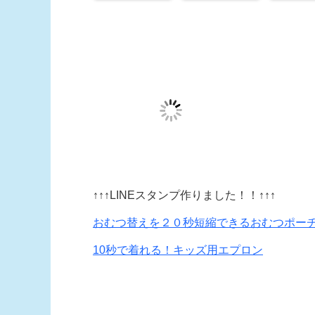
↑↑↑LINEスタンプ作りました！！↑↑↑
おむつ替えを２０秒短縮できるおむつポー
10秒で着れる！キッズ用エプロン