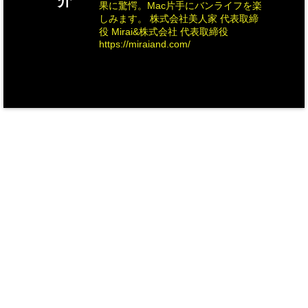
介
果に驚愕。Mac片手にバンライフを楽
しみます。 株式会社美人家 代表取締
役 Mirai&株式会社 代表取締役
https://miraiand.com/