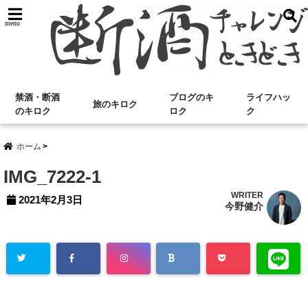
menu
禁酒・断酒
ブログのキ
ライフハッ
旅のキロク
のキロク
ロク
ク
ホーム
IMG_7222-1
WRITER
2021年2月3日
今野健介