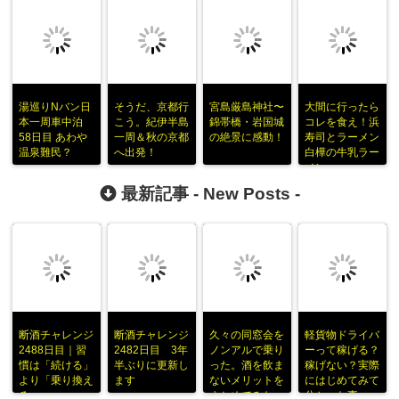
湯巡りNバン日
そうだ、京都行
宮島厳島神社〜
大間に行ったら
本一周車中泊
こう。紀伊半島
錦帯橋・岩国城
コレを食え！浜
58日目 あわや
一周＆秋の京都
の絶景に感動！
寿司とラーメン
温泉難民？
へ出発！
白樺の牛乳ラー
メン
最新記事 -
New Posts
-
断酒チャレンジ
断酒チャレンジ
久々の同窓会を
軽貨物ドライバ
2488日目｜習
2482日目 3年
ノンアルで乗り
ーって稼げる？
慣は「続ける」
半ぶりに更新し
った。酒を飲ま
稼げない？実際
より「乗り換え
ます
ないメリットを
にはじめてみて
る」
まとめてみた
分かった事