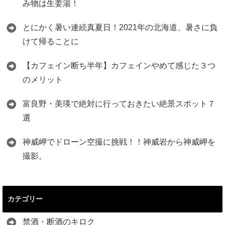
み物は生姜湯！
とにかく暑い連続真夏日！2021年の北海道、暑さに負
けて帰ることに
【カフェイン断ち半年】カフェインやめて感じた３つ
のメリット
富良野・美瑛で絶対に行っておきたい絶景スポット７
選
神威岬でドローン空撮に挑戦！！神威岩から神威岬を
撮影。
カテゴリー
禁酒・断酒のキロク