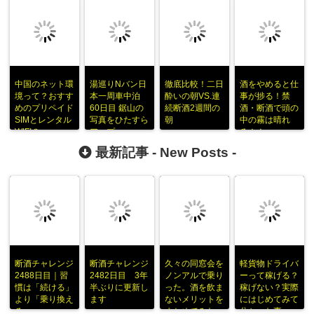
中国のネット環
湯巡りNバン日
徹底比較！二日
酒をやめると仕
境って？おすす
本一周車中泊
酔いの朝VS.連
事が捗る！禁
めのプリペイド
60日目 鋸山の
続断酒2週間の
酒・断酒で頭の
SIMとレンタル
写真をひたすら
朝
中の霧は晴れ
WIFI？
アップ
る！！
最新記事 -
New Posts
-
断酒チャレンジ
断酒チャレンジ
久々の同窓会を
軽貨物ドライバ
2488日目｜習
2482日目 3年
ノンアルで乗り
ーって稼げる？
慣は「続ける」
半ぶりに更新し
った。酒を飲ま
稼げない？実際
より「乗り換え
ます
ないメリットを
にはじめてみて
る」
まとめてみた
分かった事