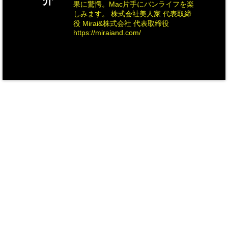
介
果に驚愕。Mac片手にバンライフを楽
しみます。 株式会社美人家 代表取締
役 Mirai&株式会社 代表取締役
https://miraiand.com/