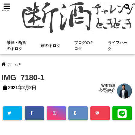
menu
禁酒・断酒
ブログのキ
ライフハッ
旅のキロク
のキロク
ロク
ク
ホーム
IMG_7180-1
WRITER
2021年2月2日
今野健介