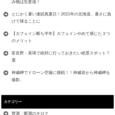
み物は生姜湯！
とにかく暑い連続真夏日！2021年の北海道、暑さに負
けて帰ることに
【カフェイン断ち半年】カフェインやめて感じた３つ
のメリット
富良野・美瑛で絶対に行っておきたい絶景スポット７
選
神威岬でドローン空撮に挑戦！！神威岩から神威岬を
撮影。
カテゴリー
禁酒・断酒のキロク