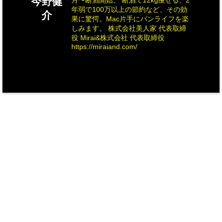
今野健
月〜断酒開始。 断酒で12kg痩せる、2
年弱で100万以上の節約など、その効
介
果に驚愕。Mac片手にバンライフを楽
しみます。 株式会社美人家 代表取締
役 Mirai&株式会社 代表取締役
https://miraiand.com/