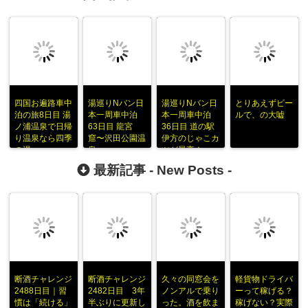
四国お遍路車中
湯巡りNバン日
湯巡りNバン日
とりあえずビー
泊の旅8日目 湯
本一周車中泊
本一周車中泊
ルで、の大嘘
ノ浦温泉で日帰
63日目 龍宮
36日目 道の駅
り温泉なら四季
窟〜沢田公園温
伊方のじゃこカ
の湯
泉
ツが最高！
最新記事 -
New Posts
-
断酒チャレンジ
断酒チャレンジ
久々の同窓会を
軽貨物ドライバ
2488日目｜習
2482日目 3年
ノンアルで乗り
ーって稼げる？
慣は「続ける」
半ぶりに更新し
った。酒を飲ま
稼げない？実際