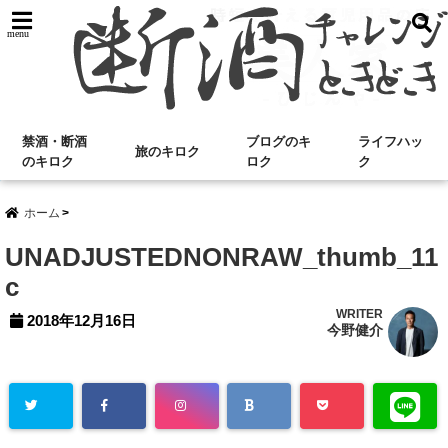
menu
禁酒・断酒
ブログのキ
ライフハッ
旅のキロク
のキロク
ロク
ク
ホーム
UNADJUSTEDNONRAW_thumb_11
c
WRITER
2018年12月16日
今野健介