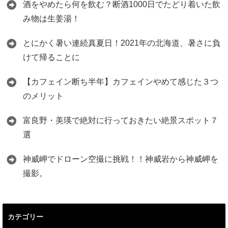
酒をやめたら何を飲む？断酒1000日でたどり着いた飲
み物は生姜湯！
とにかく暑い連続真夏日！2021年の北海道、暑さに負
けて帰ることに
【カフェイン断ち半年】カフェインやめて感じた３つ
のメリット
富良野・美瑛で絶対に行っておきたい絶景スポット７
選
神威岬でドローン空撮に挑戦！！神威岩から神威岬を
撮影。
カテゴリー