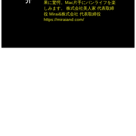
介
果に驚愕。Mac片手にバンライフを楽
しみます。 株式会社美人家 代表取締
役 Mirai&株式会社 代表取締役
https://miraiand.com/