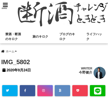
menu
禁酒・断酒
ブログのキ
ライフハッ
旅のキロク
のキロク
ロク
ク
ホーム
IMG_5802
WRITER
2020年9月24日
今野健介