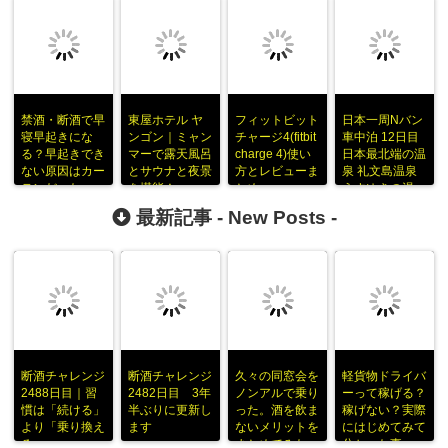
禁酒・断酒で早
東屋ホテル ヤ
フィットビット
日本一周Nバン
寝早起きにな
ンゴン｜ミャン
チャージ4(fitbit
車中泊 12日目
る？早起きでき
マーで露天風呂
charge 4)使い
日本最北端の温
ない原因はカー
とサウナと夜景
方とレビューま
泉 礼文島温泉
テンだった
を堪能！
とめ
うすゆきの湯
最新記事 -
New Posts
-
断酒チャレンジ
断酒チャレンジ
久々の同窓会を
軽貨物ドライバ
2488日目｜習
2482日目 3年
ノンアルで乗り
ーって稼げる？
慣は「続ける」
半ぶりに更新し
った。酒を飲ま
稼げない？実際
より「乗り換え
ます
ないメリットを
にはじめてみて
る」
まとめてみた
分かった事