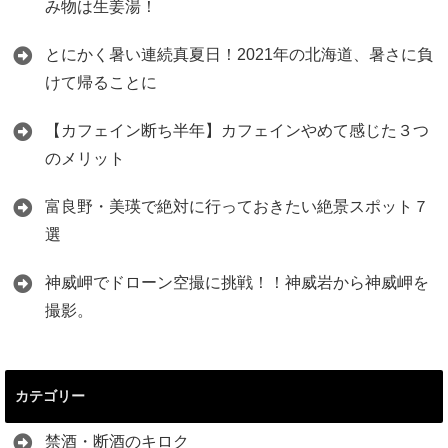
み物は生姜湯！
とにかく暑い連続真夏日！2021年の北海道、暑さに負
けて帰ることに
【カフェイン断ち半年】カフェインやめて感じた３つ
のメリット
富良野・美瑛で絶対に行っておきたい絶景スポット７
選
神威岬でドローン空撮に挑戦！！神威岩から神威岬を
撮影。
カテゴリー
禁酒・断酒のキロク