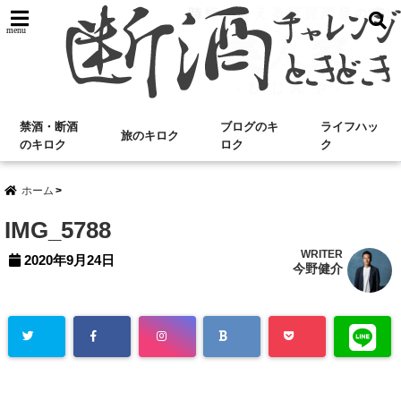
menu
禁酒・断酒
ブログのキ
ライフハッ
旅のキロク
のキロク
ロク
ク
ホーム
IMG_5788
WRITER
2020年9月24日
今野健介