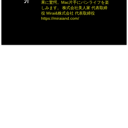
介
果に驚愕。Mac片手にバンライフを楽
しみます。 株式会社美人家 代表取締
役 Mirai&株式会社 代表取締役
https://miraiand.com/