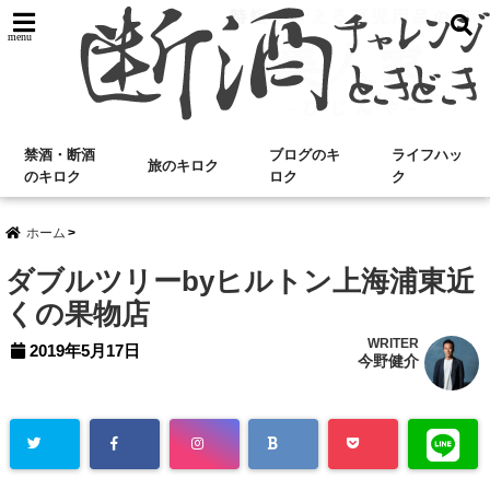
menu
禁酒・断酒
ブログのキ
ライフハッ
旅のキロク
のキロク
ロク
ク
ホーム
ダブルツリーbyヒルトン上海浦東近
くの果物店
WRITER
2019年5月17日
今野健介