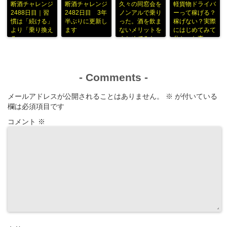
断酒チャレンジ
断酒チャレンジ
久々の同窓会を
軽貨物ドライバ
2488日目｜習
2482日目 3年
ノンアルで乗り
ーって稼げる？
慣は「続ける」
半ぶりに更新し
った。酒を飲ま
稼げない？実際
より「乗り換え
ます
ないメリットを
にはじめてみて
る」
まとめてみた
分かった事
-
Comments
-
メールアドレスが公開されることはありません。
※
が付いている
欄は必須項目です
コメント
※