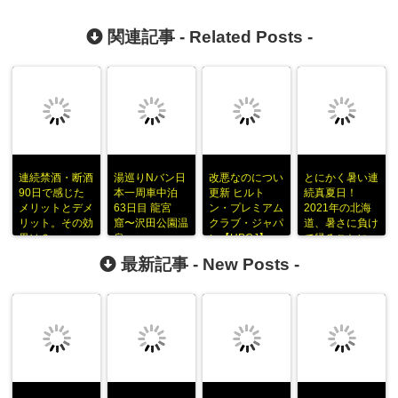
関連記事 -
Related Posts
-
連続禁酒・断酒
湯巡りNバン日
改悪なのについ
とにかく暑い連
90日で感じた
本一周車中泊
更新 ヒルト
続真夏日！
メリットとデメ
63日目 龍宮
ン・プレミアム
2021年の北海
リット。その効
窟〜沢田公園温
クラブ・ジャパ
道、暑さに負け
果は？
泉
ン【HPCJ】
て帰ることに
最新記事 -
New Posts
-