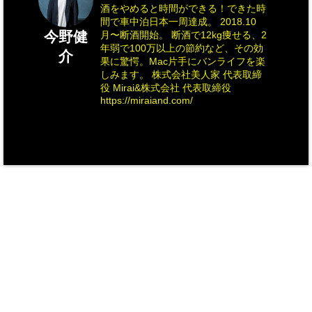
酒をやめると時間ができる！できた時
間で車中泊日本一周達成。 2018.10
今野健
月〜断酒開始。 断酒で12kg痩せる、2
年弱で100万以上の節約など、その効
介
果に驚愕。Mac片手にバンライフを楽
しみます。 株式会社美人家 代表取締
役 Mirai&株式会社 代表取締役
https://miraiand.com/