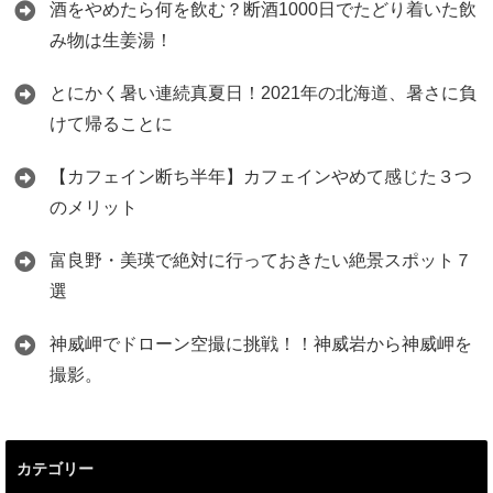
酒をやめたら何を飲む？断酒1000日でたどり着いた飲
み物は生姜湯！
とにかく暑い連続真夏日！2021年の北海道、暑さに負
けて帰ることに
【カフェイン断ち半年】カフェインやめて感じた３つ
のメリット
富良野・美瑛で絶対に行っておきたい絶景スポット７
選
神威岬でドローン空撮に挑戦！！神威岩から神威岬を
撮影。
カテゴリー