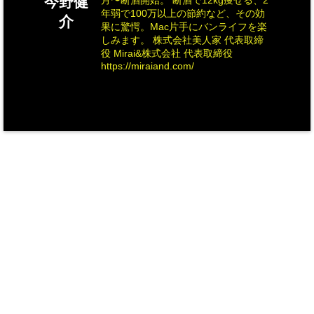
今野健
月〜断酒開始。 断酒で12kg痩せる、2
年弱で100万以上の節約など、その効
介
果に驚愕。Mac片手にバンライフを楽
しみます。 株式会社美人家 代表取締
役 Mirai&株式会社 代表取締役
https://miraiand.com/