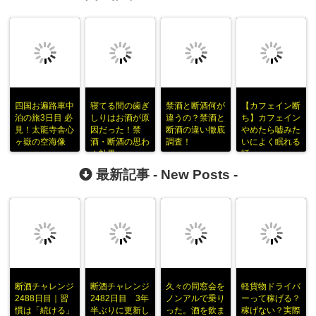
四国お遍路車中
寝てる間の歯ぎ
禁酒と断酒何が
【カフェイン断
泊の旅3日目 必
しりはお酒が原
違うの？禁酒と
ち】カフェイン
見！太龍寺舎心
因だった！禁
断酒の違い徹底
やめたら嘘みた
ヶ嶽の空海像
酒・断酒の思わ
調査！
いによく眠れる
ぬ効果
話
最新記事 -
New Posts
-
断酒チャレンジ
断酒チャレンジ
久々の同窓会を
軽貨物ドライバ
2488日目｜習
2482日目 3年
ノンアルで乗り
ーって稼げる？
慣は「続ける」
半ぶりに更新し
った。酒を飲ま
稼げない？実際