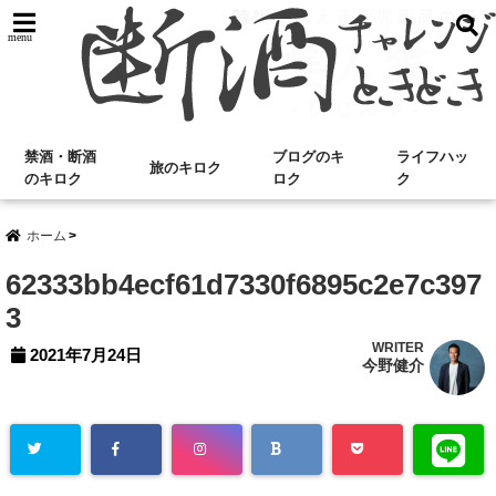
menu
禁酒・断酒
ブログのキ
ライフハッ
旅のキロク
のキロク
ロク
ク
ホーム
62333bb4ecf61d7330f6895c2e7c397
3
WRITER
2021年7月24日
今野健介