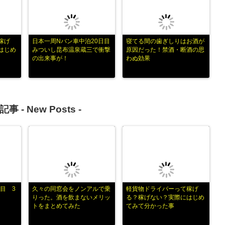
稼げ
日本一周Nバン車中泊20日目
寝てる間の歯ぎしりはお酒が
はじめ
みついし昆布温泉蔵三で衝撃
原因だった！禁酒・断酒の思
の出来事が！
わぬ効果
記事 -
New Posts
-
目 3
久々の同窓会をノンアルで乗
軽貨物ドライバーって稼げ
りった。酒を飲まないメリッ
る？稼げない？実際にはじめ
トをまとめてみた
てみて分かった事