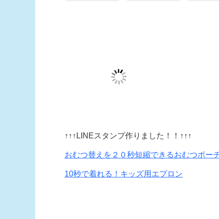
↑↑↑LINEスタンプ作りました！！↑↑↑
おむつ替えを２０秒短縮できるおむつポー
10秒で着れる！キッズ用エプロン