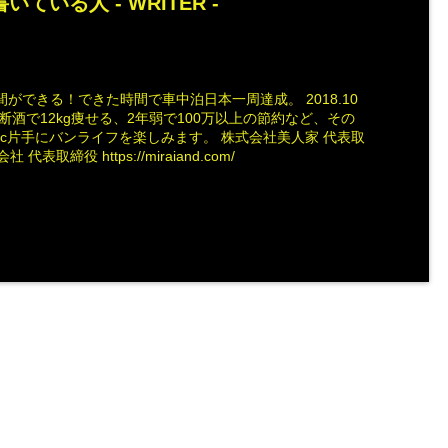
いている人 -
WRITER
-
ができる！できた時間で車中泊日本一周達成。 2018.10
断酒で12kg痩せる、2年弱で100万以上の節約など、その
ac片手にバンライフを楽しみます。 株式会社美人家 代表取
社 代表取締役 https://miraiand.com/