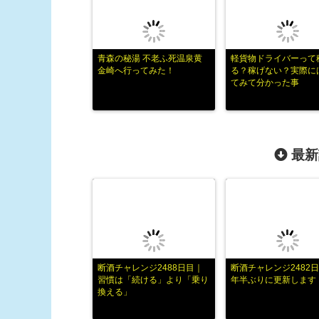
青森の秘湯 不老ふ死温泉黄
軽貨物ドライバーって
金崎へ行ってみた！
る？稼げない？実際に
てみて分かった事
最新
断酒チャレンジ2488日目｜
断酒チャレンジ2482日
習慣は「続ける」より「乗り
年半ぶりに更新します
換える」