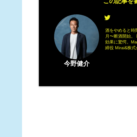
この記事を書
酒をやめると時間
月〜断酒開始。 
効果に驚愕。M
締役 Mirai&株式会
今野健介