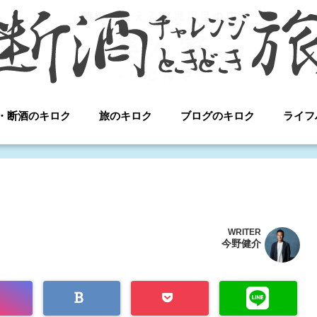
・断酒のキロク
旅のキロク
ブログのキロク
ライフ
WRITER
今野健介