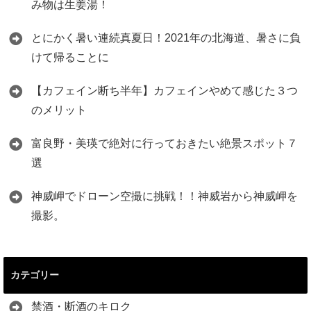
み物は生姜湯！
とにかく暑い連続真夏日！2021年の北海道、暑さに負
けて帰ることに
【カフェイン断ち半年】カフェインやめて感じた３つ
のメリット
富良野・美瑛で絶対に行っておきたい絶景スポット７
選
神威岬でドローン空撮に挑戦！！神威岩から神威岬を
撮影。
カテゴリー
禁酒・断酒のキロク