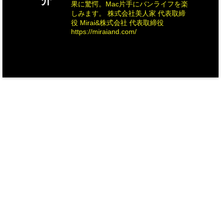
介
果に驚愕。Mac片手にバンライフを楽
しみます。 株式会社美人家 代表取締
役 Mirai&株式会社 代表取締役
https://miraiand.com/