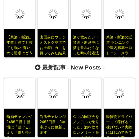
【禁酒・断酒1
出国前にウラジ
酒が飲みたい！
禁酒・断酒の近
年超】寝ても寝
オストク空港で
禁酒・断酒中に
道 ランニング
ても眠い 酒や
お土産にカニを
酒を飲みたくな
で脳内麻薬セロ
めて睡眠はどう
買ってみた結果
った時の対処法
トニン・メラト
変わる？
ニンを生成！
最新記事 -
New Posts
-
断酒チャレンジ
断酒チャレンジ
久々の同窓会を
軽貨物ドライバ
2488日目｜習
2482日目 3年
ノンアルで乗り
ーって稼げる？
慣は「続ける」
半ぶりに更新し
った。酒を飲ま
稼げない？実際
より「乗り換え
ます
ないメリットを
にはじめてみて
る」
まとめてみた
分かった事