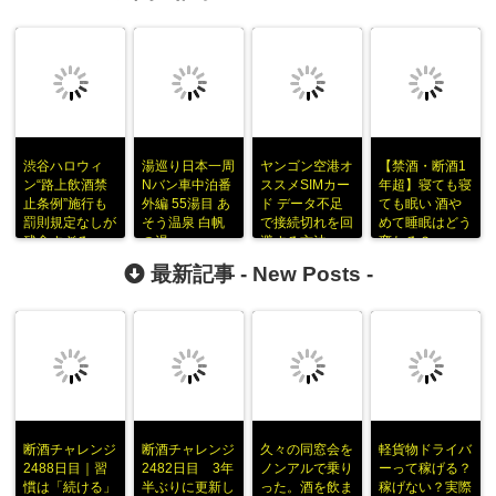
渋谷ハロウィ
湯巡り日本一周
ヤンゴン空港オ
【禁酒・断酒1
ン“路上飲酒禁
Nバン車中泊番
ススメSIMカー
年超】寝ても寝
止条例”施行も
外編 55湯目 あ
ド データ不足
ても眠い 酒や
罰則規定なしが
そう温泉 白帆
で接続切れを回
めて睡眠はどう
残念すぎる
の湯
避する方法
変わる？
最新記事 -
New Posts
-
断酒チャレンジ
断酒チャレンジ
久々の同窓会を
軽貨物ドライバ
2488日目｜習
2482日目 3年
ノンアルで乗り
ーって稼げる？
慣は「続ける」
半ぶりに更新し
った。酒を飲ま
稼げない？実際