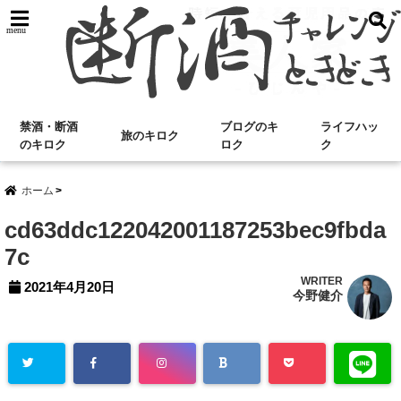
menu
禁酒・断酒
ブログのキ
ライフハッ
旅のキロク
のキロク
ロク
ク
ホーム
cd63ddc122042001187253bec9fbda
7c
WRITER
2021年4月20日
今野健介