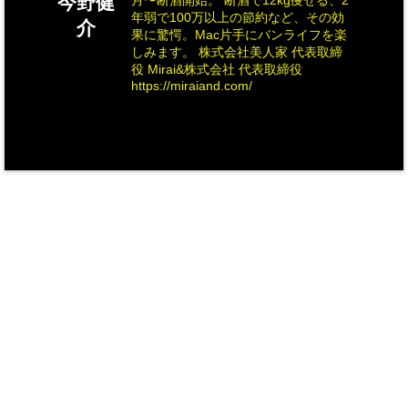
今野健
月〜断酒開始。 断酒で12kg痩せる、2
年弱で100万以上の節約など、その効
介
果に驚愕。Mac片手にバンライフを楽
しみます。 株式会社美人家 代表取締
役 Mirai&株式会社 代表取締役
https://miraiand.com/