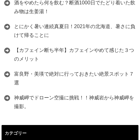
酒をやめたら何を飲む？断酒1000日でたどり着いた飲
み物は生姜湯！
とにかく暑い連続真夏日！2021年の北海道、暑さに負
けて帰ることに
【カフェイン断ち半年】カフェインやめて感じた３つ
のメリット
富良野・美瑛で絶対に行っておきたい絶景スポット７
選
神威岬でドローン空撮に挑戦！！神威岩から神威岬を
撮影。
カテゴリー