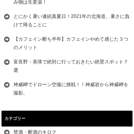
み物は生姜湯！
とにかく暑い連続真夏日！2021年の北海道、暑さに負
けて帰ることに
【カフェイン断ち半年】カフェインやめて感じた３つ
のメリット
富良野・美瑛で絶対に行っておきたい絶景スポット７
選
神威岬でドローン空撮に挑戦！！神威岩から神威岬を
撮影。
カテゴリー
禁酒・断酒のキロク