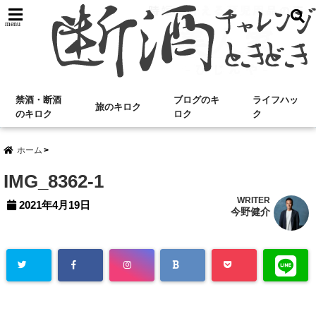
menu
禁酒・断酒
ブログのキ
ライフハッ
旅のキロク
のキロク
ロク
ク
ホーム
IMG_8362-1
WRITER
2021年4月19日
今野健介