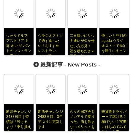
ウォルドルフ
ウラジオストク
二日酔いにサウ
怪しいと評判の
アストリア 上
で必ず食べた
ナ通いが欠かせ
agoda ウラジ
海 オン ザ バン
い！おすすめ
オストクで民泊
ない方必見！
ドのレストラン
レストラン
を勝手にキャン
酒を断ちたきゃ
に潜入！
「スプラ」
セルされた
風呂へ行け！
最新記事 -
New Posts
-
断酒チャレンジ
断酒チャレンジ
久々の同窓会を
軽貨物ドライバ
2488日目｜習
2482日目 3年
ノンアルで乗り
ーって稼げる？
慣は「続ける」
半ぶりに更新し
った。酒を飲ま
稼げない？実際
より「乗り換え
ます
ないメリットを
にはじめてみて
る」
まとめてみた
分かった事