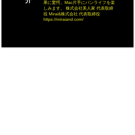
介
果に驚愕。Mac片手にバンライフを楽
しみます。 株式会社美人家 代表取締
役 Mirai&株式会社 代表取締役
https://miraiand.com/