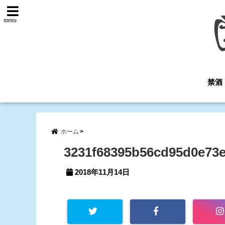
menu
禁酒
ホーム
3231f68395b56cd95d0e73
2018年11月14日