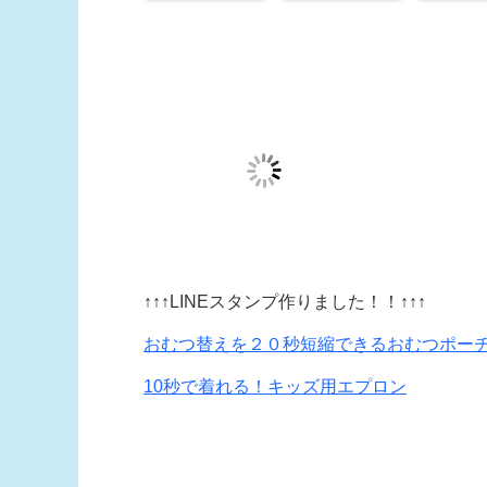
↑↑↑LINEスタンプ作りました！！↑↑↑
おむつ替えを２０秒短縮できるおむつポー
10秒で着れる！キッズ用エプロン