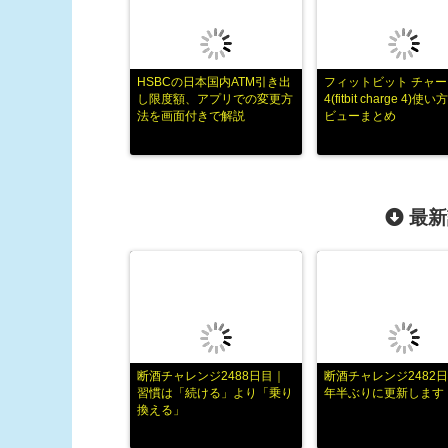
HSBCの日本国内ATM引き出
フィットビット チャー
し限度額、アプリでの変更方
4(fitbit charge 4)使
法を画面付きで解説
ビューまとめ
最新
断酒チャレンジ2488日目｜
断酒チャレンジ2482日
習慣は「続ける」より「乗り
年半ぶりに更新します
換える」