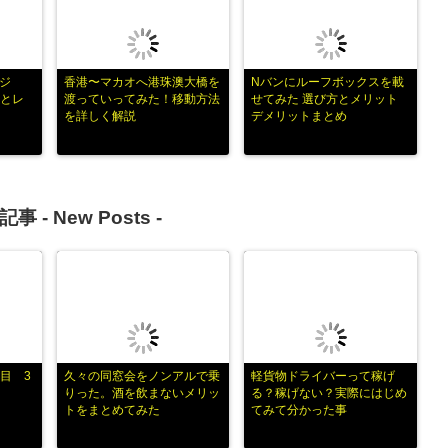
ジ
香港〜マカオへ港珠澳大橋を
Nバンにルーフボックスを載
い方とレ
渡っていってみた！移動方法
せてみた 選び方とメリット
を詳しく解説
デメリットまとめ
記事 -
New Posts
-
目 3
久々の同窓会をノンアルで乗
軽貨物ドライバーって稼げ
りった。酒を飲まないメリッ
る？稼げない？実際にはじめ
トをまとめてみた
てみて分かった事