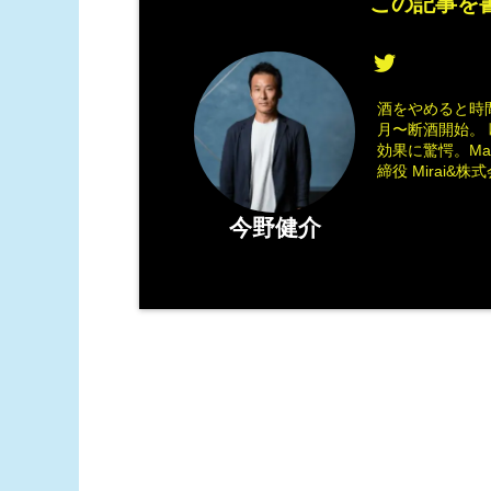
この記事を書
酒をやめると時間
月〜断酒開始。 
効果に驚愕。M
締役 Mirai&株式会
今野健介