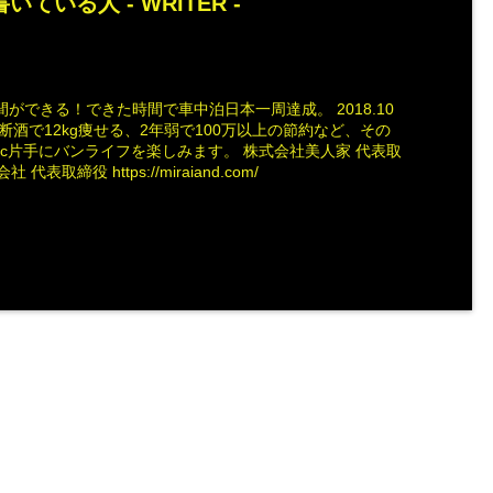
いている人 -
WRITER
-
ができる！できた時間で車中泊日本一周達成。 2018.10
断酒で12kg痩せる、2年弱で100万以上の節約など、その
ac片手にバンライフを楽しみます。 株式会社美人家 代表取
社 代表取締役 https://miraiand.com/