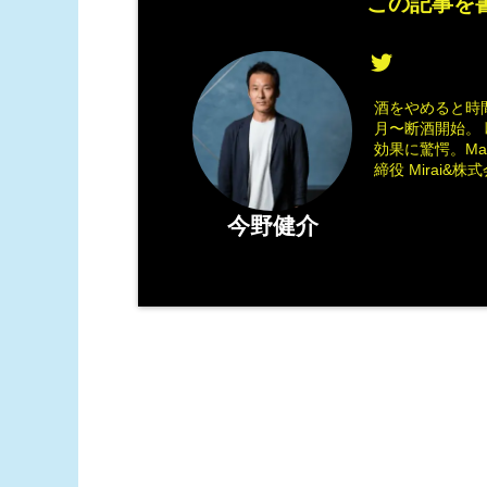
この記事を書
酒をやめると時間
月〜断酒開始。 
効果に驚愕。M
締役 Mirai&株式会
今野健介