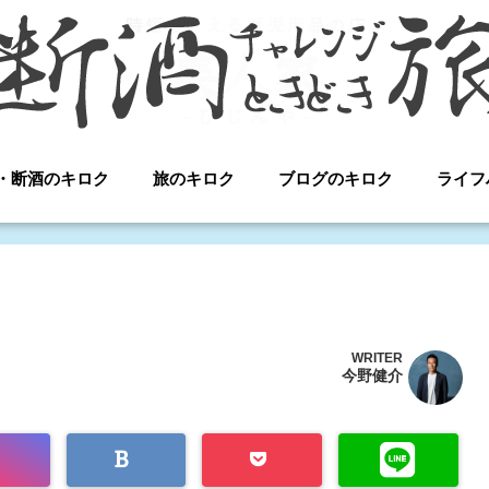
・断酒のキロク
旅のキロク
ブログのキロク
ライフ
WRITER
今野健介