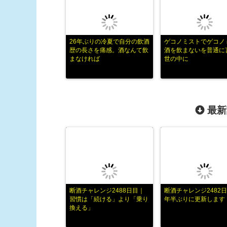
26年ぶりの冷夏で自分の飲酒
ゲコノミストでゲコノ
歴の長さを痛感。酒なんて飲
酒を飲まないを普通に
まなければ
世の中に
最新
断酒チャレンジ2488日目｜
断酒チャレンジ2482日
習慣は「続ける」より「乗り
年半ぶりに更新します
換える」