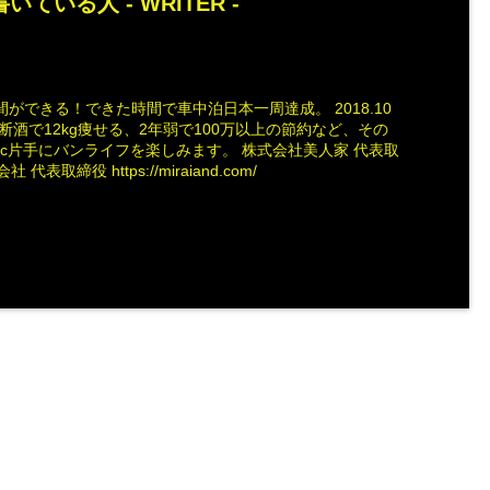
いている人 -
WRITER
-
ができる！できた時間で車中泊日本一周達成。 2018.10
断酒で12kg痩せる、2年弱で100万以上の節約など、その
ac片手にバンライフを楽しみます。 株式会社美人家 代表取
社 代表取締役 https://miraiand.com/