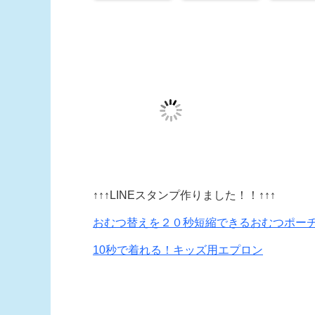
↑↑↑LINEスタンプ作りました！！↑↑↑
おむつ替えを２０秒短縮できるおむつポー
10秒で着れる！キッズ用エプロン