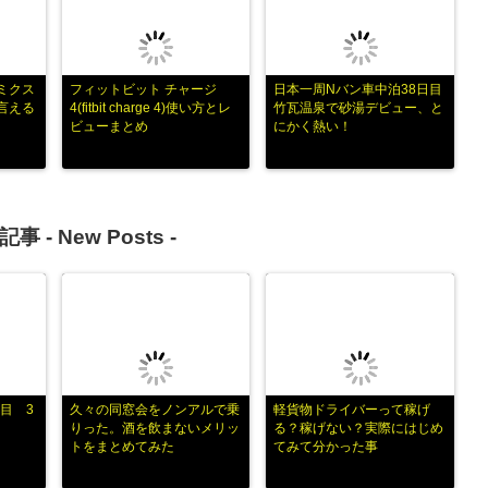
ミクス
フィットビット チャージ
日本一周Nバン車中泊38日目
言える
4(fitbit charge 4)使い方とレ
竹瓦温泉で砂湯デビュー、と
ビューまとめ
にかく熱い！
記事 -
New Posts
-
目 3
久々の同窓会をノンアルで乗
軽貨物ドライバーって稼げ
りった。酒を飲まないメリッ
る？稼げない？実際にはじめ
トをまとめてみた
てみて分かった事