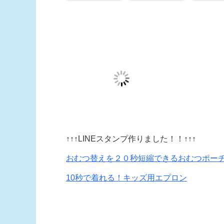
↑↑↑LINEスタンプ作りました！！↑↑↑
おむつ替えを２０秒短縮できるおむつポー
10秒で着れる！キッズ用エプロン