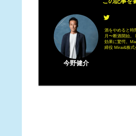
この記事を書
酒をやめると時間
月〜断酒開始。 
効果に驚愕。M
締役 Mirai&株式会
今野健介