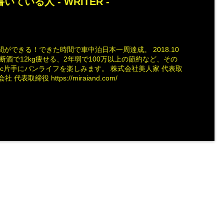
いている人 -
WRITER
-
ができる！できた時間で車中泊日本一周達成。 2018.10
断酒で12kg痩せる、2年弱で100万以上の節約など、その
ac片手にバンライフを楽しみます。 株式会社美人家 代表取
社 代表取締役 https://miraiand.com/