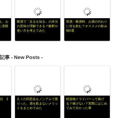
も、お
断酒で「足るを知る」の本当
禁酒・断酒時、お酒の代わり
た実験
の意味が理解できる？解釈や
に何を飲む？オススメの飲み
使い方を考えてみた
物5選
記事 -
New Posts
-
目 3
久々の同窓会をノンアルで乗
軽貨物ドライバーって稼げ
りった。酒を飲まないメリッ
る？稼げない？実際にはじめ
トをまとめてみた
てみて分かった事