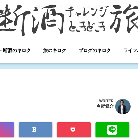
・断酒のキロク
旅のキロク
ブログのキロク
ライフ
WRITER
今野健介