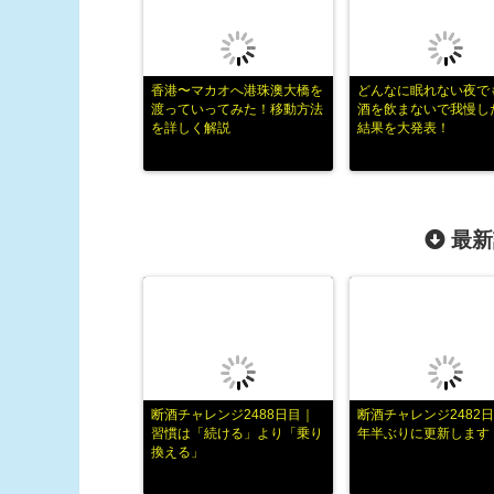
香港〜マカオへ港珠澳大橋を
どんなに眠れない夜で
渡っていってみた！移動方法
酒を飲まないで我慢し
を詳しく解説
結果を大発表！
最新
断酒チャレンジ2488日目｜
断酒チャレンジ2482日
習慣は「続ける」より「乗り
年半ぶりに更新します
換える」