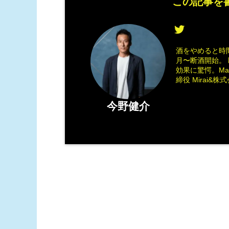
この記事を書
酒をやめると時間
月〜断酒開始。 
効果に驚愕。M
締役 Mirai&株式会
今野健介