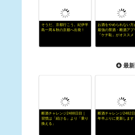
そうだ、京都行こう。紀伊半
お酒をやめられない方
島一周＆秋の京都へ出発！
最強の禁酒・断酒アプ
「ケチ恥」がオススメ
最新
断酒チャレンジ2488日目｜
断酒チャレンジ2482日
習慣は「続ける」より「乗り
年半ぶりに更新します
換える」