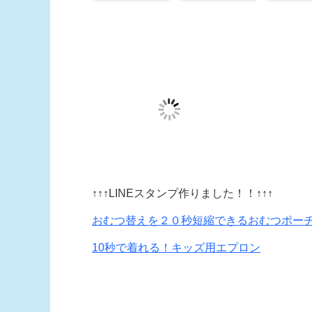
↑↑↑LINEスタンプ作りました！！↑↑↑
おむつ替えを２０秒短縮できるおむつポー
10秒で着れる！キッズ用エプロン