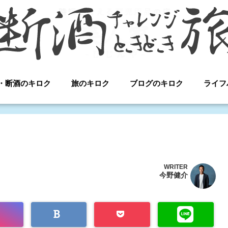
・断酒のキロク
旅のキロク
ブログのキロク
ライフ
WRITER
今野健介