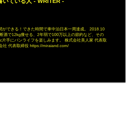
いている人 -
WRITER
-
ができる！できた時間で車中泊日本一周達成。 2018.10
断酒で12kg痩せる、2年弱で100万以上の節約など、その
ac片手にバンライフを楽しみます。 株式会社美人家 代表取
社 代表取締役 https://miraiand.com/