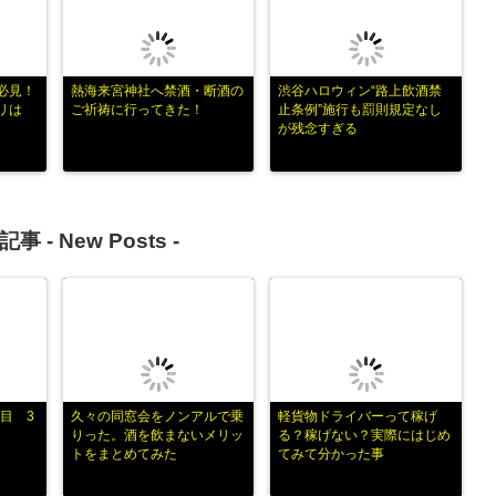
必見！
熱海来宮神社へ禁酒・断酒の
渋谷ハロウィン“路上飲酒禁
リは
ご祈祷に行ってきた！
止条例”施行も罰則規定なし
が残念すぎる
記事 -
New Posts
-
目 3
久々の同窓会をノンアルで乗
軽貨物ドライバーって稼げ
りった。酒を飲まないメリッ
る？稼げない？実際にはじめ
トをまとめてみた
てみて分かった事