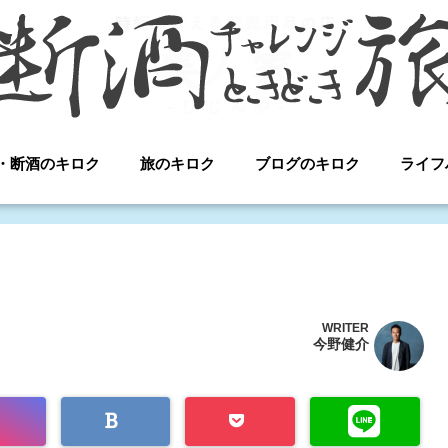
・断酒のキロク
旅のキロク
ブログのキロク
ライフ
WRITER
今野健介