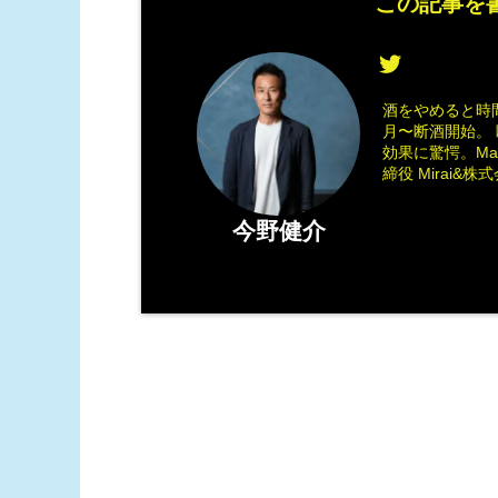
この記事を書
酒をやめると時間
月〜断酒開始。 
効果に驚愕。M
締役 Mirai&株式会
今野健介