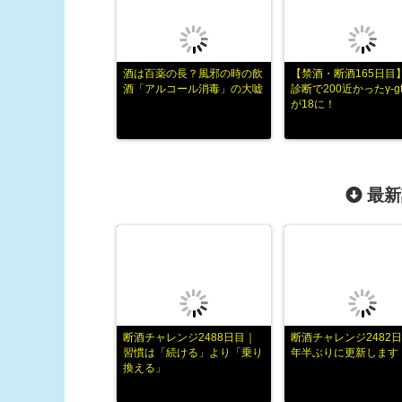
酒は百薬の長？風邪の時の飲
【禁酒・断酒165日目
酒「アルコール消毒」の大嘘
診断で200近かったγ-g
が18に！
最新
断酒チャレンジ2488日目｜
断酒チャレンジ2482日
習慣は「続ける」より「乗り
年半ぶりに更新します
換える」