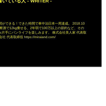
いている人 -
WRITER
-
ができる！できた時間で車中泊日本一周達成。 2018.10
断酒で12kg痩せる、2年弱で100万以上の節約など、その
ac片手にバンライフを楽しみます。 株式会社美人家 代表取
社 代表取締役 https://miraiand.com/