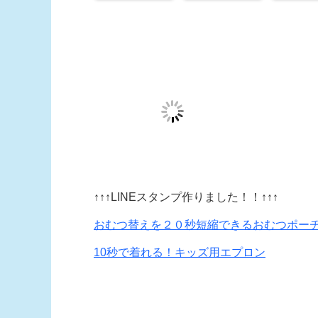
↑↑↑LINEスタンプ作りました！！↑↑↑
おむつ替えを２０秒短縮できるおむつポー
10秒で着れる！キッズ用エプロン