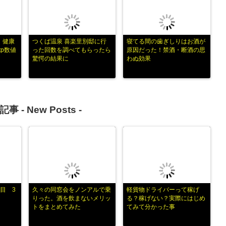
】健康
つくば温泉 喜楽里別邸に行
寝てる間の歯ぎしりはお酒が
tp数値
った回数を調べてもらったら
原因だった！禁酒・断酒の思
驚愕の結果に
わぬ効果
記事 -
New Posts
-
目 3
久々の同窓会をノンアルで乗
軽貨物ドライバーって稼げ
りった。酒を飲まないメリッ
る？稼げない？実際にはじめ
トをまとめてみた
てみて分かった事