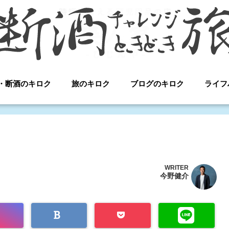
・断酒のキロク
旅のキロク
ブログのキロク
ライフ
WRITER
今野健介