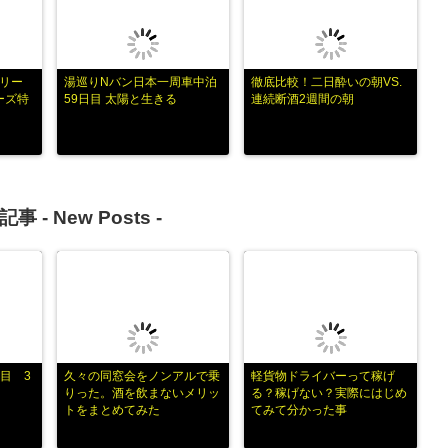
フリー
湯巡りNバン日本一周車中泊
徹底比較！二日酔いの朝VS.
ーズ特
59日目 太陽と生きる
連続断酒2週間の朝
記事 -
New Posts
-
目 3
久々の同窓会をノンアルで乗
軽貨物ドライバーって稼げ
りった。酒を飲まないメリッ
る？稼げない？実際にはじめ
トをまとめてみた
てみて分かった事