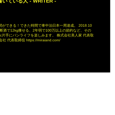
いている人 -
WRITER
-
ができる！できた時間で車中泊日本一周達成。 2018.10
断酒で12kg痩せる、2年弱で100万以上の節約など、その
ac片手にバンライフを楽しみます。 株式会社美人家 代表取
社 代表取締役 https://miraiand.com/