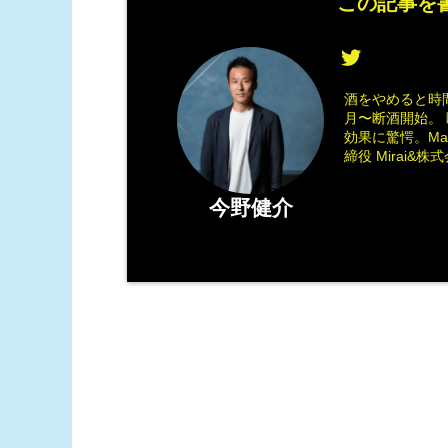
この記事を書
酒をやめると時間
月〜断酒開始。 
効果に驚愕。M
締役 Mirai&株式会
今野健介