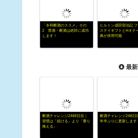
「令和断酒のススメ」その
ヒルトン成田宿泊記 
2 禁酒・断酒は絶対に成功
ステイギフトとHオナ
します！
典が併用可能
最新
断酒チャレンジ2488日目｜
断酒チャレンジ2482日
習慣は「続ける」より「乗り
年半ぶりに更新します
換える」