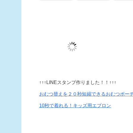
↑↑↑LINEスタンプ作りました！！↑↑↑
おむつ替えを２０秒短縮できるおむつポー
10秒で着れる！キッズ用エプロン