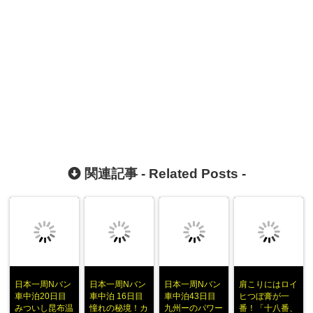
関連記事 -
Related Posts
-
日本一周Nバン
日本一周Nバン
日本一周Nバン
肩こりにはロイ
車中泊20日目
車中泊 16日目
車中泊43日目
ヒつぼ膏が一
みついし昆布温
憧れの秘境！カ
九州ーのパワー
番！「十八番、