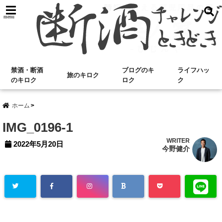
menu
禁酒・断酒
ブログのキ
ライフハッ
旅のキロク
のキロク
ロク
ク
ホーム
IMG_0196-1
WRITER
2022年5月20日
今野健介