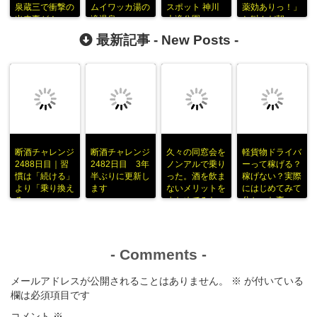
泉蔵三で衝撃の
ムイワッカ湯の
スポット 神川
薬効ありっ！」
出来事が！
滝温泉
大滝公園
と叫んだ朝
最新記事 -
New Posts
-
断酒チャレンジ
断酒チャレンジ
久々の同窓会を
軽貨物ドライバ
2488日目｜習
2482日目 3年
ノンアルで乗り
ーって稼げる？
慣は「続ける」
半ぶりに更新し
った。酒を飲ま
稼げない？実際
より「乗り換え
ます
ないメリットを
にはじめてみて
る」
まとめてみた
分かった事
-
Comments
-
メールアドレスが公開されることはありません。
※
が付いている
欄は必須項目です
コメント
※