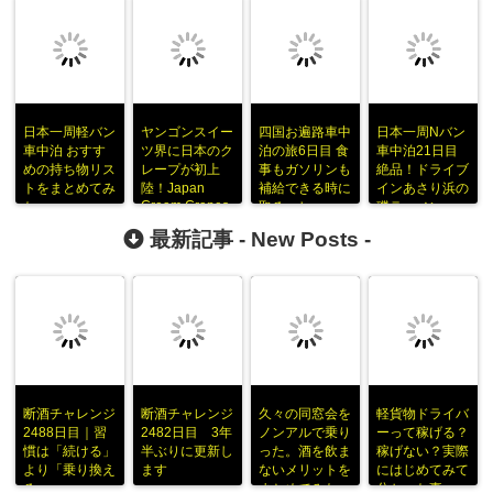
日本一周軽バン
ヤンゴンスイー
四国お遍路車中
日本一周Nバン
車中泊 おすす
ツ界に日本のク
泊の旅6日目 食
車中泊21日目
めの持ち物リス
レープが初上
事もガソリンも
絶品！ドライブ
トをまとめてみ
陸！Japan
補給できる時に
インあさり浜の
Cream Crapes
た
取るべし
磯ラーメン
最新記事 -
New Posts
-
断酒チャレンジ
断酒チャレンジ
久々の同窓会を
軽貨物ドライバ
2488日目｜習
2482日目 3年
ノンアルで乗り
ーって稼げる？
慣は「続ける」
半ぶりに更新し
った。酒を飲ま
稼げない？実際
より「乗り換え
ます
ないメリットを
にはじめてみて
る」
まとめてみた
分かった事