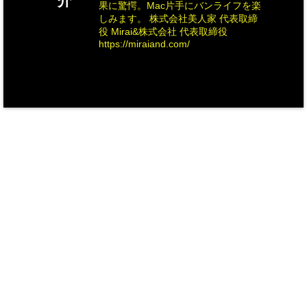
介
果に驚愕。Mac片手にバンライフを楽
しみます。 株式会社美人家 代表取締
役 Mirai&株式会社 代表取締役
https://miraiand.com/