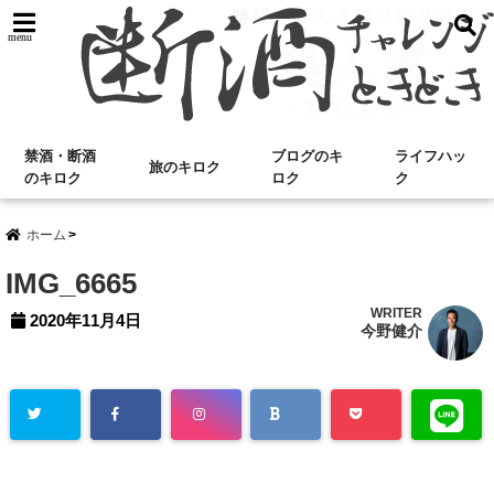
menu
禁酒・断酒
ブログのキ
ライフハッ
旅のキロク
のキロク
ロク
ク
ホーム
IMG_6665
WRITER
2020年11月4日
今野健介