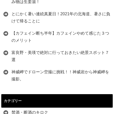
み物は生姜湯！
とにかく暑い連続真夏日！2021年の北海道、暑さに負
けて帰ることに
【カフェイン断ち半年】カフェインやめて感じた３つ
のメリット
富良野・美瑛で絶対に行っておきたい絶景スポット７
選
神威岬でドローン空撮に挑戦！！神威岩から神威岬を
撮影。
カテゴリー
禁酒・断酒のキロク