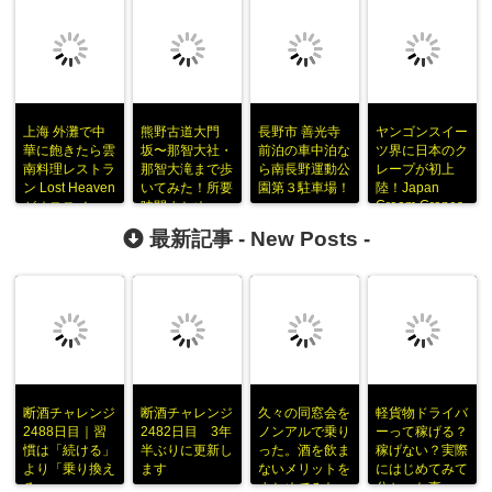
上海 外灘で中
熊野古道大門
長野市 善光寺
ヤンゴンスイー
華に飽きたら雲
坂〜那智大社・
前泊の車中泊な
ツ界に日本のク
南料理レストラ
那智大滝まで歩
ら南長野運動公
レープが初上
ン Lost Heaven
いてみた！所要
園第３駐車場！
陸！Japan
Cream Crapes
がオススメ
時間まとめ
最新記事 -
New Posts
-
断酒チャレンジ
断酒チャレンジ
久々の同窓会を
軽貨物ドライバ
2488日目｜習
2482日目 3年
ノンアルで乗り
ーって稼げる？
慣は「続ける」
半ぶりに更新し
った。酒を飲ま
稼げない？実際
より「乗り換え
ます
ないメリットを
にはじめてみて
る」
まとめてみた
分かった事