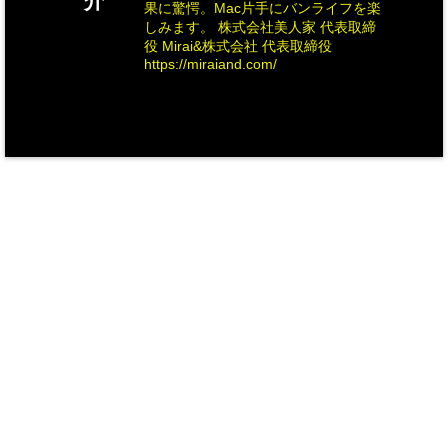
介
果に驚愕。Mac片手にバンライフを楽
しみます。 株式会社美人家 代表取締
役 Mirai&株式会社 代表取締役
https://miraiand.com/