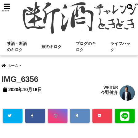
menu
禁酒・断酒
ブログのキ
ライフハッ
旅のキロク
のキロク
ロク
ク
ホーム
IMG_6356
WRITER
2020年10月16日
今野健介