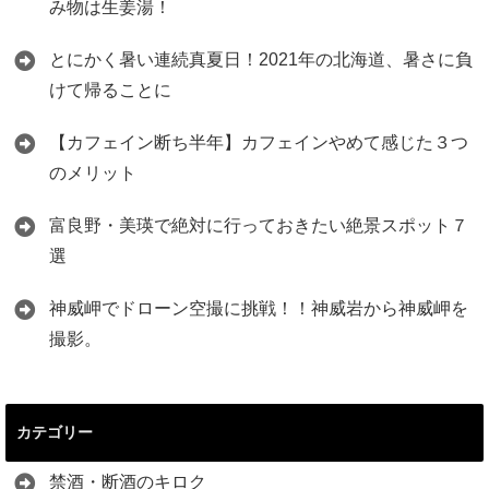
み物は生姜湯！
とにかく暑い連続真夏日！2021年の北海道、暑さに負
けて帰ることに
【カフェイン断ち半年】カフェインやめて感じた３つ
のメリット
富良野・美瑛で絶対に行っておきたい絶景スポット７
選
神威岬でドローン空撮に挑戦！！神威岩から神威岬を
撮影。
カテゴリー
禁酒・断酒のキロク