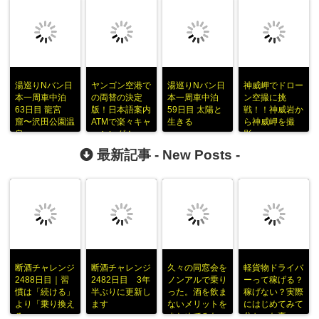
湯巡りNバン日
ヤンゴン空港で
湯巡りNバン日
神威岬でドロー
本一周車中泊
の両替の決定
本一周車中泊
ン空撮に挑
63日目 龍宮
版！日本語案内
59日目 太陽と
戦！！神威岩か
窟〜沢田公園温
ATMで楽々キャ
生きる
ら神威岬を撮
泉
ッシング！
影。
最新記事 -
New Posts
-
断酒チャレンジ
断酒チャレンジ
久々の同窓会を
軽貨物ドライバ
2488日目｜習
2482日目 3年
ノンアルで乗り
ーって稼げる？
慣は「続ける」
半ぶりに更新し
った。酒を飲ま
稼げない？実際
より「乗り換え
ます
ないメリットを
にはじめてみて
る」
まとめてみた
分かった事