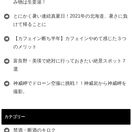
み物は生姜湯！
とにかく暑い連続真夏日！2021年の北海道、暑さに負
けて帰ることに
【カフェイン断ち半年】カフェインやめて感じた３つ
のメリット
富良野・美瑛で絶対に行っておきたい絶景スポット７
選
神威岬でドローン空撮に挑戦！！神威岩から神威岬を
撮影。
カテゴリー
禁酒・断酒のキロク