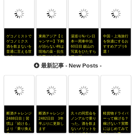
ゲコノミストで
東南アジア【ミ
湯巡りNバン日
中国・上海旅行
ゲコノミクス
ャンマー】下痢
本一周車中泊
を快適にするお
酒を飲まないを
が治らない時は
60日目 鋸山の
すすめアプリ6
普通に言える世
現地の薬・抗生
写真をひたすら
選！
の中に
物質がオススメ
アップ
最新記事 -
New Posts
-
断酒チャレンジ
断酒チャレンジ
久々の同窓会を
軽貨物ドライバ
2488日目｜習
2482日目 3年
ノンアルで乗り
ーって稼げる？
慣は「続ける」
半ぶりに更新し
った。酒を飲ま
稼げない？実際
より「乗り換え
ます
ないメリットを
にはじめてみて
る」
まとめてみた
分かった事