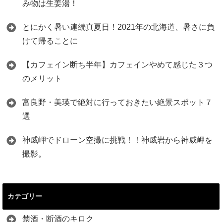
み物は生姜湯！
とにかく暑い連続真夏日！2021年の北海道、暑さに負
けて帰ることに
【カフェイン断ち半年】カフェインやめて感じた３つ
のメリット
富良野・美瑛で絶対に行っておきたい絶景スポット７
選
神威岬でドローン空撮に挑戦！！神威岩から神威岬を
撮影。
カテゴリー
禁酒・断酒のキロク