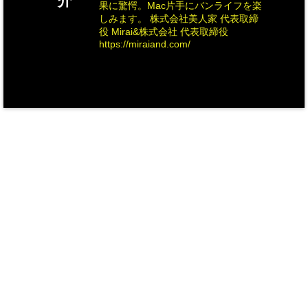
介
果に驚愕。Mac片手にバンライフを楽
しみます。 株式会社美人家 代表取締
役 Mirai&株式会社 代表取締役
https://miraiand.com/