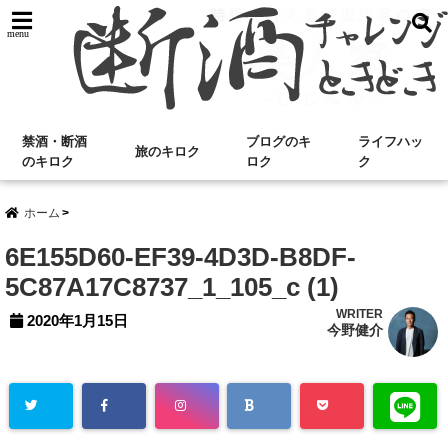
menu
禁酒・断酒
ブログのキ
ライフハッ
旅のキロク
のキロク
ロク
ク
ホーム
6E155D60-EF39-4D3D-B8DF-
5C87A17C8737_1_105_c (1)
WRITER
2020年1月15日
今野健介