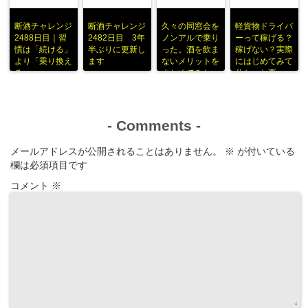
断酒チャレンジ
断酒チャレンジ
久々の同窓会を
軽貨物ドライバ
2488日目｜習
2482日目 3年
ノンアルで乗り
ーって稼げる？
慣は「続ける」
半ぶりに更新し
った。酒を飲ま
稼げない？実際
より「乗り換え
ます
ないメリットを
にはじめてみて
る」
まとめてみた
分かった事
-
Comments
-
メールアドレスが公開されることはありません。
※
が付いている
欄は必須項目です
コメント
※