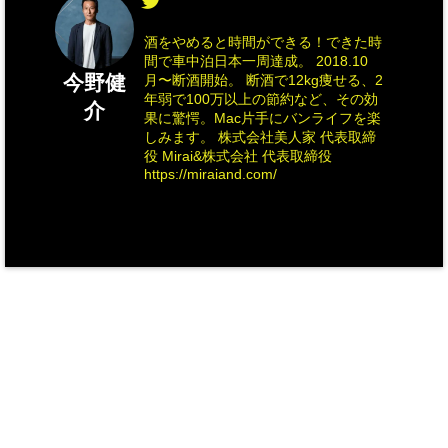
酒をやめると時間ができる！できた時
間で車中泊日本一周達成。 2018.10
今野健
月〜断酒開始。 断酒で12kg痩せる、2
年弱で100万以上の節約など、その効
介
果に驚愕。Mac片手にバンライフを楽
しみます。 株式会社美人家 代表取締
役 Mirai&株式会社 代表取締役
https://miraiand.com/