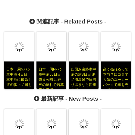
関連記事 -
Related Posts
-
日本一周Nバン
日本一周Nバン
四国お遍路車中
高く売れるって
車中泊 4日目
車中泊56日目
泊の旅8日目 湯
本当？口コミで
車中泊に最高！
奈良公園 江戸
ノ浦温泉で日帰
人気のユーカー
道の駅上ノ国も
三の離れで若草
り温泉なら四季
パックで車を売
んじゅ
鍋を堪能
の湯
ってみた
最新記事 -
New Posts
-